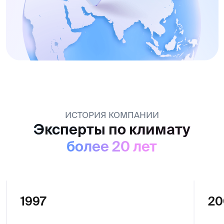
ИСТОРИЯ КОМПАНИИ
Эксперты по климату
более 20 лет
1997
2000
Первая дилерск
Компания «Даичи» подписывает
«Даичи».
дистрибьюторское соглашение
Старт продаж п
с компанией Daikin Europe N.V.
климатического 
и становится эксклюзивным
Открытие регио
дистрибьютором климатического
в России: D-Юг, 
оборудования Daikin в Российской
Нижний Новгород
Федерации.
Хабаровск, D-Вл