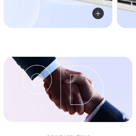
ДЛЯ ПАРТНЁРОВ
Хотите быть в команде
экспертов климата?
Присоединяйтесь к Даичи.
Стать партнёром
Поставляем
Помогаем с по
оборудование
решений
Широкий спектр бытового
Подбор оборудования с
и профессионального
инверторной технологи