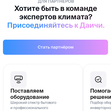
климатического оборудования
электроэнергии, бесшу
от ведущих мировых
и максимальной эффек
производителей
Сертификаты
Сертификат
Сертификат
эксклюзивного
эксклюзивн
дистрибьютора Daichi
дистрибьюто
Компания «Даичи» является
Компания «Даичи» 
эксклюзивным дистрибьютором
эксклюзивным ди
климатического оборудования торговой
климатического об
марки Daichi на территории Республики
марки Kentatsu на