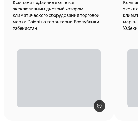
программа лояльности «°D‑баллы», акции
и многое другое.
Перейти