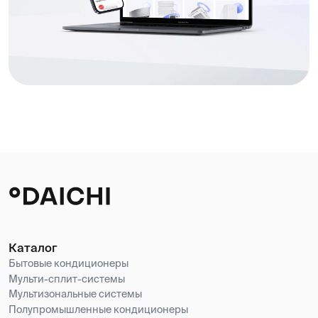
Поддержка
Новости
Контакты
Номер телефона
+998 95 803-12-33
Email
Info@daichi.com.uz
Обработка персональных данных
OOO «Daichi U», официальный дистрибьютор
ООО «ДАИЧИ» (РФ) в Республике Узбекистан