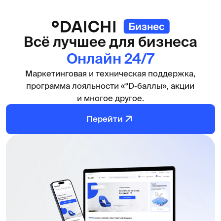
Каталог
Бытовые кондиционеры
Мульти-сплит-системы
Мультизональные системы
Полупромышленные кондиционеры
Отопительные котлы
Бытовые приборы
Промышленные системы кондиционирования
Вентиляционные системы
IoT решения для климата
О компании
Объекты
Бренды