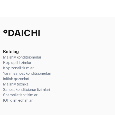
Katalog
Maishiy konditsionerlar
Ko'p split tizimlar
Ko'p zonali tizimlar
Yarim sanoat konditsionerlari
Isitish qozonlari
Maishiy texnika
Sanoat konditsioner tizimlari
Shamollatish tizimlari
IOT iqlim echimlari
Kompaniya haqida
Ob'ektlar
Brendlar
Qo'llab-quvvatlash
Yangiliklar
Kontaktlar