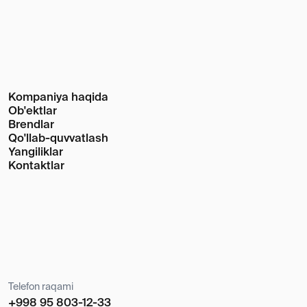
Telefon raqami
+998 95 803-12-33
Email
Info@daichi.com.uz
Shaxsiy ma'lumotlarni qayta ishlash
OOO Daichi u, OOO Daichi (RF) ning O'zbekiston
Respublikasidagi rasmiy distribyutori