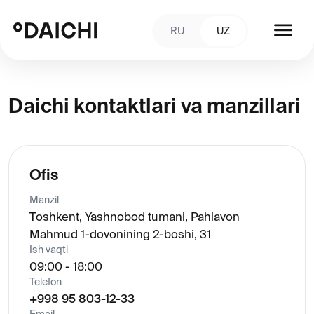
RU
UZ
Daichi kontaktlari va manzillari
Ofis
Manzil
Toshkent, Yashnobod tumani, Pahlavon
Mahmud 1-dovonining 2-boshi, 31
Ish vaqti
09:00 - 18:00
Telefon
+998 95 803-12-33
Email
Info@daichi.com.uz